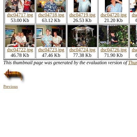
dsc04717.jpg
dsc04718.jpg
dsc04719.jpg
dsc04720.jpg
ds
53.00 Kb
63.12 Kb
26.53 Kb
21.20 Kb
dsc04722.jpg
dsc04723.jpg
dsc04724.jpg
dsc04726.jpg
ds
46.78 Kb
47.46 Kb
77.38 Kb
71.90 Kb
This thumbnail page was generated by the evaluation version of
Thu
Previous