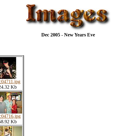
Dec 2005 - New Years Eve
c04711.jpg
24.32 Kb
c04716.jpg
58.92 Kb