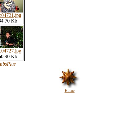
c04721.jpg
64.70 Kb
c04727.jpg
60.90 Kb
mbsPlus
Home